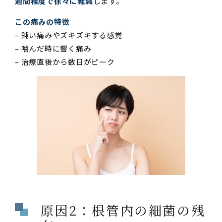
週間程度で徐々に軽減
します。
この痛みの特徴
– 鈍い痛みやズキズキする感覚
– 噛んだ時に響く痛み
– 治療直後から数日がピーク
原因2：根管内の細菌の残