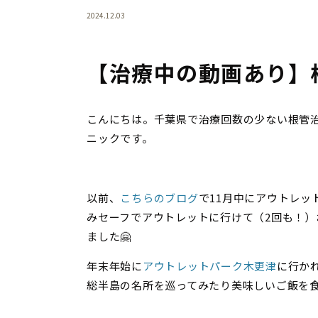
2024.12.03
【治療中の動画あり】根
こんにちは。千葉県で治療回数の少ない根管
ニックです。
以前、
こちらのブログ
で11月中にアウトレッ
みセーフでアウトレットに行けて（2回も！）
ました🤗
年末年始に
アウトレットパーク木更津
に行か
総半島の名所を巡ってみたり美味しいご飯を