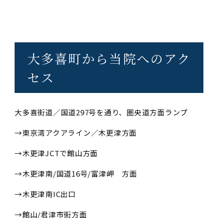
大多喜町から当院へのアク
セス
大多喜街道／国道297号を通り、圏央道方面ランプ
→東京湾アクアライン／木更津方面
→木更津JCTで館山方面
→木更津南/国道16号/富津岬 方面
→木更津南IC出口
→館山/君津市街方面