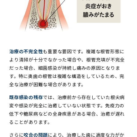
治療の不完全性
も重要な要因です。複雑な根管形態に
より清掃が十分でなかった場合や、根管充填が不完全
だった場合、細菌感染が持続し痛みの原因となりま
す。特に奥歯の根管は複雑な構造をしているため、完
全な治療が困難な場合があります。
既存感染の残存
では、治療前から存在していた根尖病
変や感染が完全に治癒していない状態です。免疫力の
低下や糖尿病などの全身疾患がある場合、治癒が遅れ
ることがあります。
さらに
咬合の問題
により、治療した歯に過度な力がか