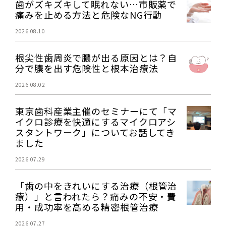
歯がズキズキして眠れない…市販薬で
痛みを止める方法と危険なNG行動
2026.08.10
根尖性歯周炎で膿が出る原因とは？自
分で膿を出す危険性と根本治療法
2026.08.02
東京歯科産業主催のセミナーにて「マ
イクロ診療を快適にするマイクロアシ
スタントワーク」についてお話してき
ました
2026.07.29
「歯の中をきれいにする治療（根管治
療）」と言われたら？痛みの不安・費
用・成功率を高める精密根管治療
2026.07.27