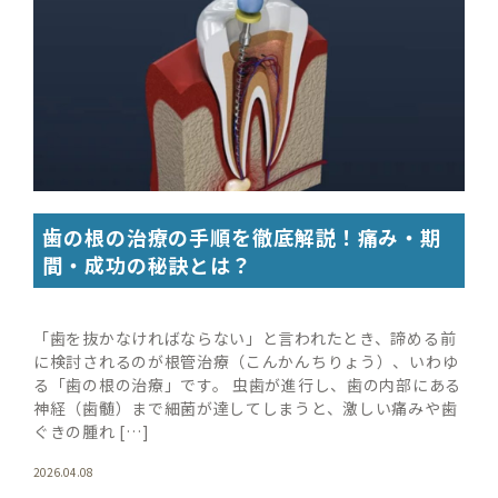
歯の根の治療の手順を徹底解説！痛み・期
間・成功の秘訣とは？
「歯を抜かなければならない」と言われたとき、諦める前
に検討されるのが根管治療（こんかんちりょう）、いわゆ
る「歯の根の治療」です。 虫歯が進行し、歯の内部にある
神経（歯髄）まで細菌が達してしまうと、激しい痛みや歯
ぐきの腫れ […]
2026.04.08