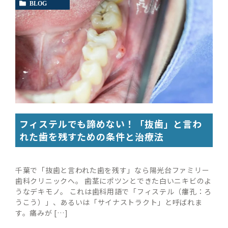
BLOG
フィステルでも諦めない！「抜歯」と言わ
れた歯を残すための条件と治療法
千葉で「抜歯と言われた歯を残す」なら陽光台ファミリー
歯科クリニックへ。 歯茎にポツンとできた白いニキビのよ
うなデキモノ。 これは歯科用語で「フィステル（瘻孔：ろ
うこう）」、あるいは「サイナストラクト」と呼ばれま
す。痛みが […]