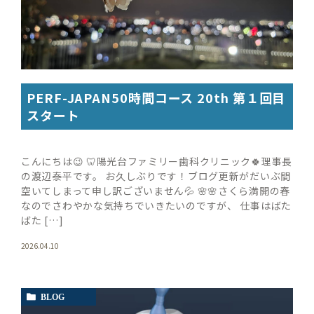
PERF-JAPAN50時間コース 20th 第１回目
スタート
こんにちは😉 🦷陽光台ファミリー歯科クリニック🍀理事長
の渡辺泰平です。 お久しぶりです！ブログ更新がだいぶ間
空いてしまって申し訳ございません💦 🌸🌸さくら満開の春
なのでさわやかな気持ちでいきたいのですが、 仕事はばた
ばた […]
2026.04.10
BLOG