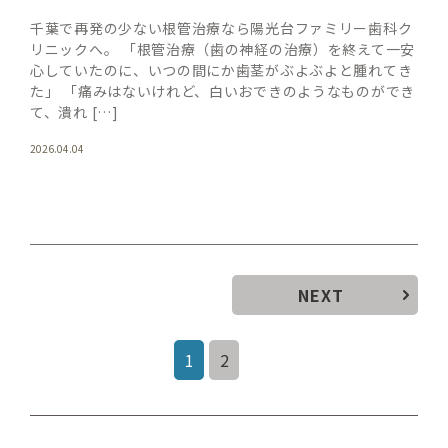
千葉で再発の少ない根管治療なら陽光台ファミリー歯科ク
リニックへ。 「根管治療（歯の神経の治療）を終えて一安
心していたのに、いつの間にか歯茎がぶよぶよと腫れてき
た」 「痛みはないけれど、白いおできのようなものができ
て、潰れ […]
2026.04.04
NEXT
1
2