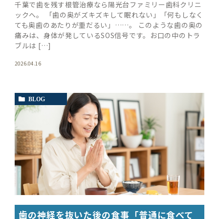
千葉で歯を残す根管治療なら陽光台ファミリー歯科クリニ
ックへ。 「歯の奥がズキズキして眠れない」「何もしなく
ても奥歯のあたりが重だるい」……。 このような歯の奥の
痛みは、身体が発しているSOS信号です。お口の中のトラ
ブルは […]
2026.04.16
BLOG
歯の神経を抜いた後の食事「普通に食べて