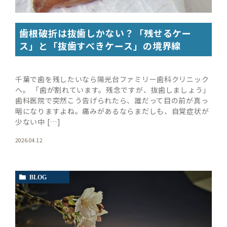
歯根破折は抜歯しかない？「残せるケー
ス」と「抜歯すべきケース」の境界線
千葉で歯を残したいなら陽光台ファミリー歯科クリニック
へ。 「歯が割れています。残念ですが、抜歯しましょう」
歯科医院で突然こう告げられたら、誰だって目の前が真っ
暗になりますよね。痛みがあるならまだしも、自覚症状が
少ない中 […]
2026.04.12
BLOG